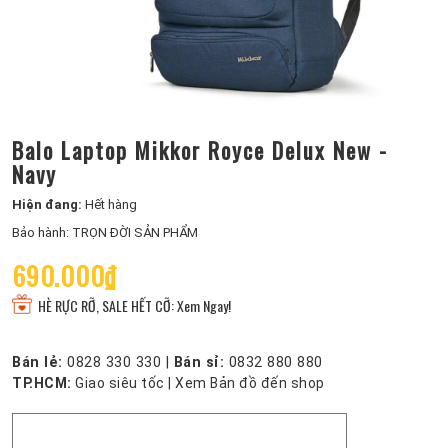
Balo Laptop Mikkor Royce Delux New -
Navy
Hiện đang:
Hết hàng
Bảo hành: TRỌN ĐỜI SẢN PHẨM
690.000₫
HÈ RỰC RỠ, SALE HẾT CỠ: Xem Ngay!
Bán lẻ:
0828 330 330
|
Bán sỉ:
0832 880 880
TP.HCM:
Giao siêu tốc
|
Xem Bản đồ đến shop