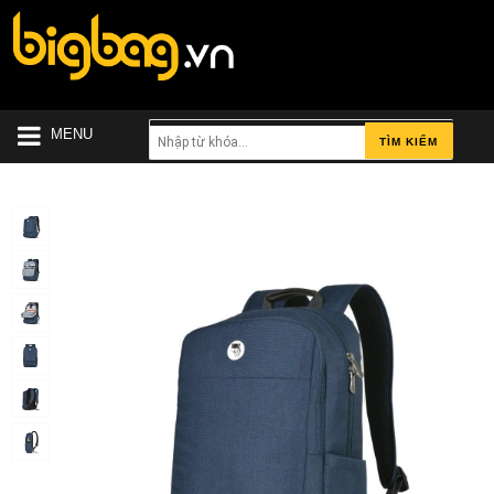
MENU
TÌM KIẾM