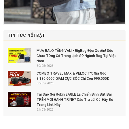
TIN TỨC NỔI BẬT
MUA BALO TẶNG VALI - BigBag Độc Quyền! Sốc
Chưa Từng Có Trong Lịch Sử Ngành Bag Tại Việt
Nam
30/05/2026
COMBO TRAVEL MAX & VELOCITY: Giá Gốc
3.180.000đ GIẢM CỰC SỐC Chỉ Còn 990.000Đ
30/05/2026
Tại Sao Gọi Rokin EAGLE Là Chiến Binh Bất Bại
TRÊN MỌI HÀNH TRÌNH? Câu Trả Lời Có Đầy Đủ
Trong Link Này:
21/03/2026