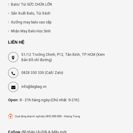
Balo/ Túi SỨC CHỨA LỚN
Sản Xuất Balo, Túi Xách
Xưởng may balo cao cấp
Nhận May Balo Học Sinh
LIÊN HỆ
51/12 Trường Chinh, P12, Tân Bình, TP. HCM (Xem
Bản Đồ chỉ đường)
0828 330 330
(Call/ Zalo)
info@bigbag.vn
Open:
8 - 21h hàng ngày (Chủ nhật: 9-21h)
Quà tặng doanh nghiệp: 0832 880 880 - Hoàng Trang
Follow
để nhận Ưu Đãi & Mẫu mới: