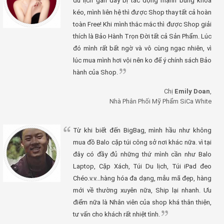
du lịch gần đây bị tác động mạnh bung khóa
kéo, mình liên hệ thì được Shop thay tất cả hoàn
toàn Free! Khi mình thắc mắc thì được Shop giải
thích là Bảo Hành Trọn Đời tất cả Sản Phẩm. Lúc
đó mình rất bất ngờ và vô cùng ngạc nhiên, vì
lúc mua mình hơi vội nên ko để ý chính sách Bảo
hành của Shop.
Chị
Emily Doan
,
Nhà Phân Phối Mỹ Phẩm SiCa White
Từ khi biết đến BigBag, mình hầu như không
mua đồ Balo cặp túi công sở nơi khác nữa. vì tại
đây có đầy đủ những thứ mình cần như Balo
Laptop, Cặp Xách, Túi Du lịch, Túi iPad đeo
Chéo.v.v...hàng hóa đa dạng, mẫu mã đẹp, hàng
mới về thường xuyên nữa, Ship lại nhanh. Ưu
điểm nữa là Nhân viên của shop khá thân thiện,
tư vấn cho khách rất nhiệt tình.