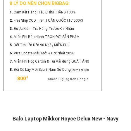
8 LÝ DO NÊN CHỌN BIGBAG:
1.
Cam Kết Hàng Hiệu CHÍNH HÃNG 100%
2.
Free Ship COD Trên TOÀN QUỐC (Từ 500K)
3.
Được Kiểm Tra Hàng Trước Khi Nhận
4.
Miễn Phí Bảo Hành TRỌN ĐỜI SẢN PHẨM
5.
Đổi Trả Lên Đến 90 Ngày MIỄN PHÍ
6.
Vừa Update Mẫu Mới & Hot Nhất 2026
7.
Miễn Phí Hộp Carton & Túi Vải đựng QUÀ TẶNG
8.
Đổi Cũ Lấy Mới Sau 3 Năm Sử Dụng
(Xem chi tiết)
+
800
Khách BigBag trên Google
Balo Laptop Mikkor Royce Delux New - Navy