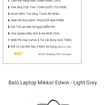
1.
Cam Kết Hàng Hiệu CHÍNH HÃNG 100%
2.
Free Ship COD Trên TOÀN QUỐC (Từ 500K)
3.
Được Kiểm Tra Hàng Trước Khi Nhận
4.
Miễn Phí Bảo Hành TRỌN ĐỜI SẢN PHẨM
5.
Đổi Trả Lên Đến 90 Ngày MIỄN PHÍ
6.
Vừa Update Mẫu Mới & Hot Nhất 2026
7.
Miễn Phí Hộp Carton & Túi Vải đựng QUÀ TẶNG
8.
Đổi Cũ Lấy Mới Sau 3 Năm Sử Dụng
(Xem chi tiết)
+
800
Khách BigBag trên Google
Balo Laptop Mikkor Edwin - Light Grey