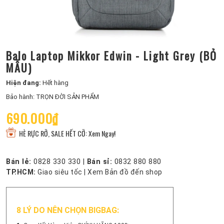
Balo Laptop Mikkor Edwin - Light Grey (BỎ
MẪU)
Hiện đang:
Hết hàng
Bảo hành: TRỌN ĐỜI SẢN PHẨM
690.000₫
HÈ RỰC RỠ, SALE HẾT CỠ: Xem Ngay!
Bán lẻ:
0828 330 330
|
Bán sỉ:
0832 880 880
TP.HCM:
Giao siêu tốc
|
Xem Bản đồ đến shop
8 LÝ DO NÊN CHỌN BIGBAG: