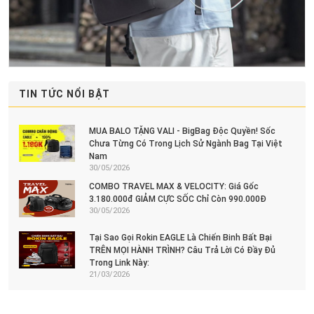
TIN TỨC NỔI BẬT
MUA BALO TẶNG VALI - BigBag Độc Quyền! Sốc
Chưa Từng Có Trong Lịch Sử Ngành Bag Tại Việt
Nam
30/05/2026
COMBO TRAVEL MAX & VELOCITY: Giá Gốc
3.180.000đ GIẢM CỰC SỐC Chỉ Còn 990.000Đ
30/05/2026
Tại Sao Gọi Rokin EAGLE Là Chiến Binh Bất Bại
TRÊN MỌI HÀNH TRÌNH? Câu Trả Lời Có Đầy Đủ
Trong Link Này:
21/03/2026