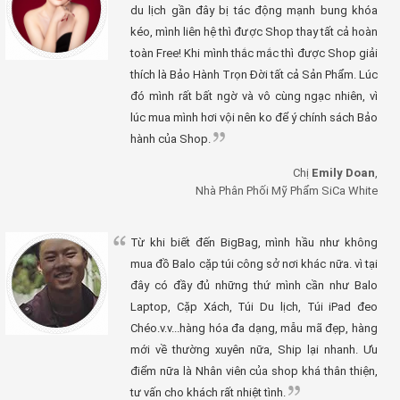
du lịch gần đây bị tác động mạnh bung khóa
kéo, mình liên hệ thì được Shop thay tất cả hoàn
toàn Free! Khi mình thắc mắc thì được Shop giải
thích là Bảo Hành Trọn Đời tất cả Sản Phẩm. Lúc
đó mình rất bất ngờ và vô cùng ngạc nhiên, vì
lúc mua mình hơi vội nên ko để ý chính sách Bảo
hành của Shop.
Chị
Emily Doan
,
Nhà Phân Phối Mỹ Phẩm SiCa White
Từ khi biết đến BigBag, mình hầu như không
mua đồ Balo cặp túi công sở nơi khác nữa. vì tại
đây có đầy đủ những thứ mình cần như Balo
Laptop, Cặp Xách, Túi Du lịch, Túi iPad đeo
Chéo.v.v...hàng hóa đa dạng, mẫu mã đẹp, hàng
mới về thường xuyên nữa, Ship lại nhanh. Ưu
điểm nữa là Nhân viên của shop khá thân thiện,
tư vấn cho khách rất nhiệt tình.