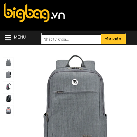
MENU
TÌM KIẾM