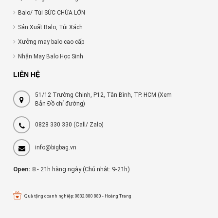
Balo/ Túi SỨC CHỨA LỚN
Sản Xuất Balo, Túi Xách
Xưởng may balo cao cấp
Nhận May Balo Học Sinh
LIÊN HỆ
51/12 Trường Chinh, P12, Tân Bình, TP. HCM (Xem
Bản Đồ chỉ đường)
0828 330 330
(Call/ Zalo)
info@bigbag.vn
Open:
8 - 21h hàng ngày (Chủ nhật: 9-21h)
Quà tặng doanh nghiệp: 0832 880 880 - Hoàng Trang