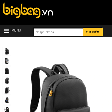
MENU
TÌM KIẾM