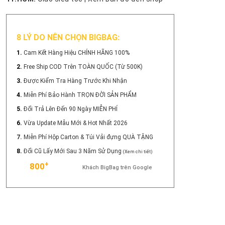
8 LÝ DO NÊN CHỌN BIGBAG:
1.
Cam Kết Hàng Hiệu CHÍNH HÃNG 100%
2.
Free Ship COD Trên TOÀN QUỐC (Từ 500K)
3.
Được Kiểm Tra Hàng Trước Khi Nhận
4.
Miễn Phí Bảo Hành TRỌN ĐỜI SẢN PHẨM
5.
Đổi Trả Lên Đến 90 Ngày MIỄN PHÍ
6.
Vừa Update Mẫu Mới & Hot Nhất 2026
7.
Miễn Phí Hộp Carton & Túi Vải đựng QUÀ TẶNG
8.
Đổi Cũ Lấy Mới Sau 3 Năm Sử Dụng
(Xem chi tiết)
+
800
Khách BigBag trên Google