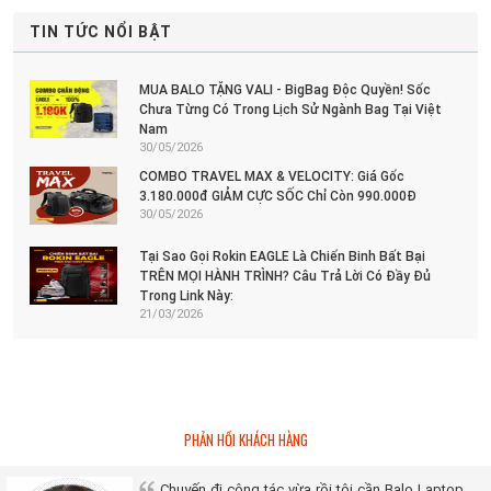
TIN TỨC NỔI BẬT
MUA BALO TẶNG VALI - BigBag Độc Quyền! Sốc
Chưa Từng Có Trong Lịch Sử Ngành Bag Tại Việt
Nam
30/05/2026
COMBO TRAVEL MAX & VELOCITY: Giá Gốc
3.180.000đ GIẢM CỰC SỐC Chỉ Còn 990.000Đ
30/05/2026
Tại Sao Gọi Rokin EAGLE Là Chiến Binh Bất Bại
TRÊN MỌI HÀNH TRÌNH? Câu Trả Lời Có Đầy Đủ
Trong Link Này:
21/03/2026
PHẢN HỒI KHÁCH HÀNG
Chuyến đi công tác vừa rồi tôi cần Balo Laptop