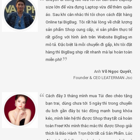
size lớn để vừa đựng Laptop vừa để thêm quần
áo. Sau khi cân nhắc thì tôi chọn cách đặt hàng
Online tại BigBag. Tôi rất hài lòng về chất lượng
sản phẩm Shop cung cấp, vì sản phẩm thực tế
rất giống với hình ảnh trên Website BigBag.vn
mô tả. Đặc biệt là mỗi chuyến đi gấp, khi tôi đặt
hàng thì BigBag ship rất nhanh mà lại hoàn toàn
miễn phí!
Anh
Võ Ngọc Quyết
,
Founder & CEO LEATERMAN Jsc
Cách đây 3 tháng mình mua Túi đeo chéo tặng
bạn trai, dùng chưa tới 5 ngày thì trong chuyến
du lịch gần đây bị tác động mạnh bung khóa
kéo, mình liên hệ thì được Shop thay tất cả hoàn
toàn Free! Khi mình thắc mắc thì được Shop giải
thích là Bảo Hành Trọn Đời tất cả Sản Phẩm. Lúc