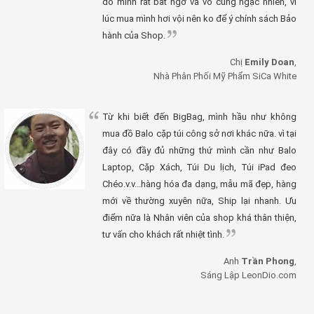
đó mình rất bất ngờ và vô cùng ngạc nhiên, vì
lúc mua mình hơi vội nên ko để ý chính sách Bảo
hành của Shop.
Chị
Emily Doan
,
Nhà Phân Phối Mỹ Phẩm SiCa White
Từ khi biết đến BigBag, mình hầu như không
mua đồ Balo cặp túi công sở nơi khác nữa. vì tại
đây có đầy đủ những thứ mình cần như Balo
Laptop, Cặp Xách, Túi Du lịch, Túi iPad đeo
Chéo.v.v...hàng hóa đa dạng, mẫu mã đẹp, hàng
mới về thường xuyên nữa, Ship lại nhanh. Ưu
điểm nữa là Nhân viên của shop khá thân thiện,
tư vấn cho khách rất nhiệt tình.
Anh
Trần Phong
,
Sáng Lập LeonDio.com