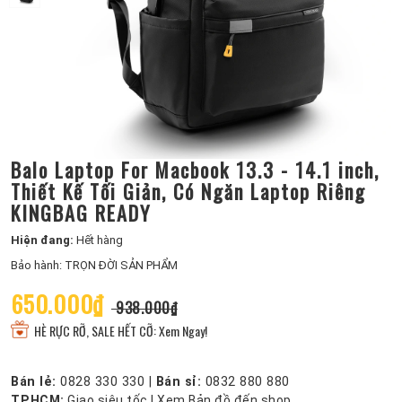
Balo Laptop For Macbook 13.3 - 14.1 inch,
Thiết Kế Tối Giản, Có Ngăn Laptop Riêng
KINGBAG READY
Hiện đang:
Hết hàng
Bảo hành: TRỌN ĐỜI SẢN PHẨM
650.000₫
938.000₫
HÈ RỰC RỠ, SALE HẾT CỠ: Xem Ngay!
Bán lẻ:
0828 330 330
|
Bán sỉ:
0832 880 880
TP.HCM:
Giao siêu tốc
|
Xem Bản đồ đến shop