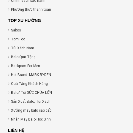
Chính sách bảo hành
Phương thức thanh toán
TOP XU HƯỚNG
Sakos
TomToc
Túi Xách Nam
Balo Quà Tặng
Backpack For Men
Hot Brand: MARK RYDEN
Quà Tặng Khách Hàng
Balo/ Túi SỨC CHỨA LỚN
Sản Xuất Balo, Túi Xách
Xưởng may balo cao cấp
Nhận May Balo Học Sinh
LIÊN HỆ