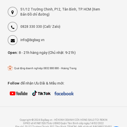
51/12 Trường Chinh, P12, Tân Bình, TP. HCM (Xem
Bản Đồ chỉ đường)
0828 330 330
(Call/ Zalo)
info@bigbag.vn
Open:
8 - 21h hàng ngày (Chủ nhật: 9-21h)
Quà tặng doanh nghiệp: 0832 880 880 - Hoàng Trang
Follow
để nhận Ưu Đãi & Mẫu mới:
Copyright © 2024 BigBag.vn - HỘ KINH DOANH CỬA HÀNG BALO TÚI ROKIN
GPKD số 41N8152675 do UBND Quận Tân Bình cấp ngày 14/02/2022
Địa chỉ: 51/12 Trường Chinh, P12, Tân Bình, TP.HCM - Mã sô thuế: 8465480120-001