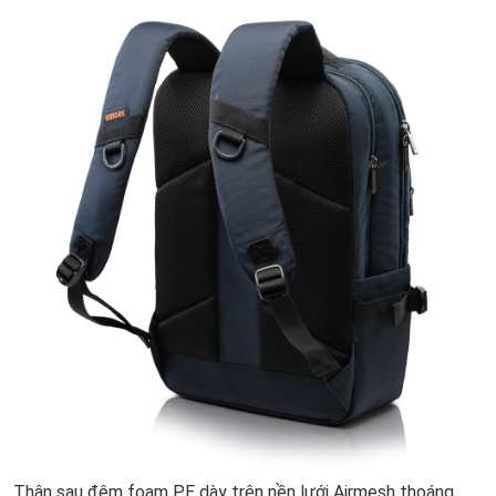
Thân sau đệm foam PE dày trên nền lưới Airmesh thoáng