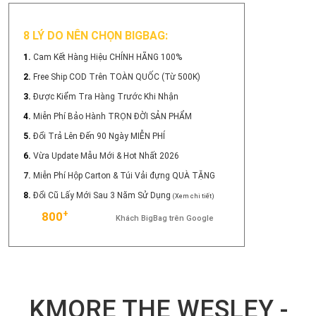
8 LÝ DO NÊN CHỌN BIGBAG:
1.
Cam Kết Hàng Hiệu CHÍNH HÃNG 100%
2.
Free Ship COD Trên TOÀN QUỐC (Từ 500K)
3.
Được Kiểm Tra Hàng Trước Khi Nhận
4.
Miễn Phí Bảo Hành TRỌN ĐỜI SẢN PHẨM
5.
Đổi Trả Lên Đến 90 Ngày MIỄN PHÍ
6.
Vừa Update Mẫu Mới & Hot Nhất 2026
7.
Miễn Phí Hộp Carton & Túi Vải đựng QUÀ TẶNG
8.
Đổi Cũ Lấy Mới Sau 3 Năm Sử Dụng
(Xem chi tiết)
+
800
Khách BigBag trên Google
KMORE THE WESLEY -