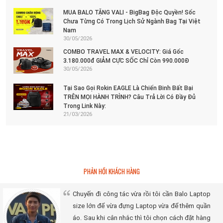
MUA BALO TẶNG VALI - BigBag Độc Quyền! Sốc
Chưa Từng Có Trong Lịch Sử Ngành Bag Tại Việt
Nam
30/05/2026
COMBO TRAVEL MAX & VELOCITY: Giá Gốc
3.180.000đ GIẢM CỰC SỐC Chỉ Còn 990.000Đ
30/05/2026
Tại Sao Gọi Rokin EAGLE Là Chiến Binh Bất Bại
TRÊN MỌI HÀNH TRÌNH? Câu Trả Lời Có Đầy Đủ
Trong Link Này:
21/03/2026
PHẢN HỒI KHÁCH HÀNG
Chuyến đi công tác vừa rồi tôi cần Balo Laptop
size lớn để vừa đựng Laptop vừa để thêm quần
áo. Sau khi cân nhắc thì tôi chọn cách đặt hàng