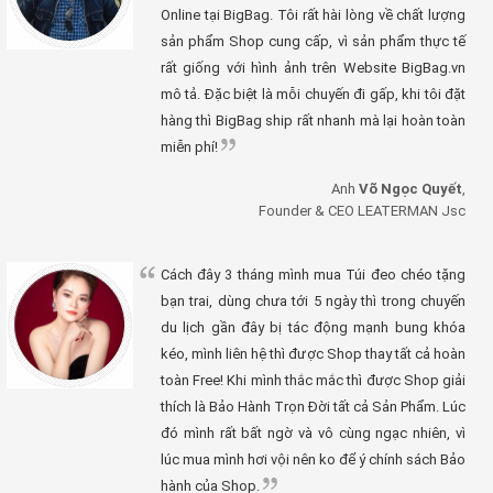
Online tại BigBag. Tôi rất hài lòng về chất lượng
sản phẩm Shop cung cấp, vì sản phẩm thực tế
rất giống với hình ảnh trên Website BigBag.vn
mô tả. Đặc biệt là mỗi chuyến đi gấp, khi tôi đặt
hàng thì BigBag ship rất nhanh mà lại hoàn toàn
miễn phí!
Anh
Võ Ngọc Quyết
,
Founder & CEO LEATERMAN Jsc
Cách đây 3 tháng mình mua Túi đeo chéo tặng
bạn trai, dùng chưa tới 5 ngày thì trong chuyến
du lịch gần đây bị tác động mạnh bung khóa
kéo, mình liên hệ thì được Shop thay tất cả hoàn
toàn Free! Khi mình thắc mắc thì được Shop giải
thích là Bảo Hành Trọn Đời tất cả Sản Phẩm. Lúc
đó mình rất bất ngờ và vô cùng ngạc nhiên, vì
lúc mua mình hơi vội nên ko để ý chính sách Bảo
hành của Shop.