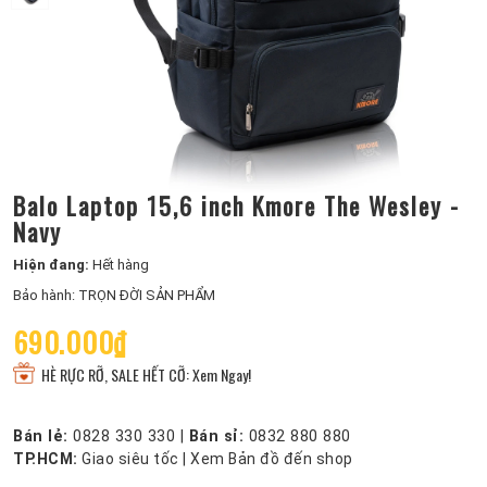
Balo Laptop 15,6 inch Kmore The Wesley -
Navy
Hiện đang:
Hết hàng
Bảo hành: TRỌN ĐỜI SẢN PHẨM
690.000₫
HÈ RỰC RỠ, SALE HẾT CỠ: Xem Ngay!
Bán lẻ:
0828 330 330
|
Bán sỉ:
0832 880 880
TP.HCM:
Giao siêu tốc
|
Xem Bản đồ đến shop