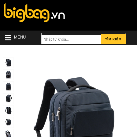
MENU
TÌM KIẾM