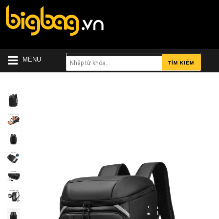
MENU
TÌM KIẾM