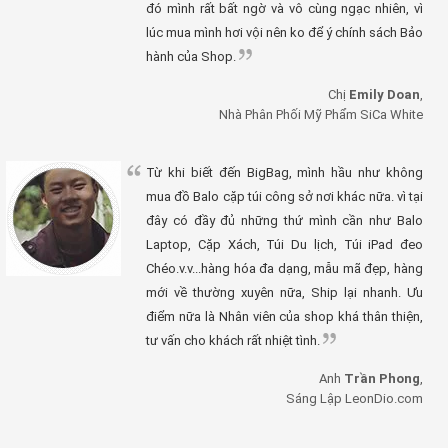
đó mình rất bất ngờ và vô cùng ngạc nhiên, vì
lúc mua mình hơi vội nên ko để ý chính sách Bảo
hành của Shop.
Chị
Emily Doan
,
Nhà Phân Phối Mỹ Phẩm SiCa White
Từ khi biết đến BigBag, mình hầu như không
mua đồ Balo cặp túi công sở nơi khác nữa. vì tại
đây có đầy đủ những thứ mình cần như Balo
Laptop, Cặp Xách, Túi Du lịch, Túi iPad đeo
Chéo.v.v...hàng hóa đa dạng, mẫu mã đẹp, hàng
mới về thường xuyên nữa, Ship lại nhanh. Ưu
điểm nữa là Nhân viên của shop khá thân thiện,
tư vấn cho khách rất nhiệt tình.
Anh
Trần Phong
,
Sáng Lập LeonDio.com