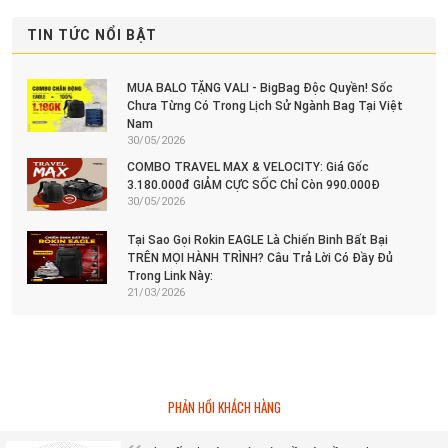
TIN TỨC NỔI BẬT
MUA BALO TẶNG VALI - BigBag Độc Quyền! Sốc
Chưa Từng Có Trong Lịch Sử Ngành Bag Tại Việt
Nam
30/05/2026
COMBO TRAVEL MAX & VELOCITY: Giá Gốc
3.180.000đ GIẢM CỰC SỐC Chỉ Còn 990.000Đ
30/05/2026
Tại Sao Gọi Rokin EAGLE Là Chiến Binh Bất Bại
TRÊN MỌI HÀNH TRÌNH? Câu Trả Lời Có Đầy Đủ
Trong Link Này:
21/03/2026
PHẢN HỒI KHÁCH HÀNG