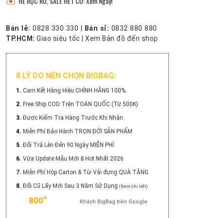
HÈ RỰC RỠ, SALE HẾT CỠ: Xem Ngay!
Bán lẻ:
0828 330 330
|
Bán sỉ:
0832 880 880
TP.HCM:
Giao siêu tốc
|
Xem Bản đồ đến shop
8 LÝ DO NÊN CHỌN BIGBAG:
1.
Cam Kết Hàng Hiệu CHÍNH HÃNG 100%
2.
Free Ship COD Trên TOÀN QUỐC (Từ 500K)
3.
Được Kiểm Tra Hàng Trước Khi Nhận
4.
Miễn Phí Bảo Hành TRỌN ĐỜI SẢN PHẨM
5.
Đổi Trả Lên Đến 90 Ngày MIỄN PHÍ
6.
Vừa Update Mẫu Mới & Hot Nhất 2026
7.
Miễn Phí Hộp Carton & Túi Vải đựng QUÀ TẶNG
8.
Đổi Cũ Lấy Mới Sau 3 Năm Sử Dụng
(Xem chi tiết)
+
800
Khách BigBag trên Google