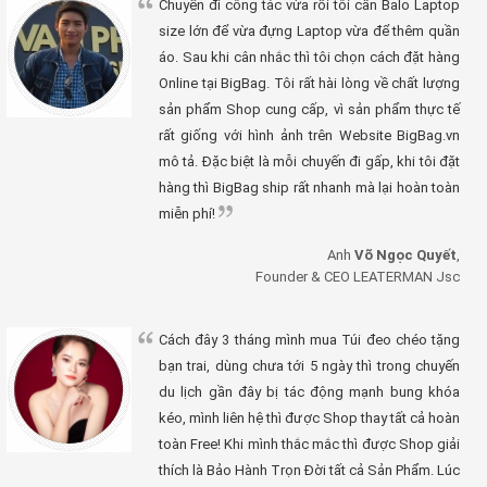
Chuyến đi công tác vừa rồi tôi cần Balo Laptop
size lớn để vừa đựng Laptop vừa để thêm quần
áo. Sau khi cân nhắc thì tôi chọn cách đặt hàng
Online tại BigBag. Tôi rất hài lòng về chất lượng
sản phẩm Shop cung cấp, vì sản phẩm thực tế
rất giống với hình ảnh trên Website BigBag.vn
mô tả. Đặc biệt là mỗi chuyến đi gấp, khi tôi đặt
hàng thì BigBag ship rất nhanh mà lại hoàn toàn
miễn phí!
Anh
Võ Ngọc Quyết
,
Founder & CEO LEATERMAN Jsc
Cách đây 3 tháng mình mua Túi đeo chéo tặng
bạn trai, dùng chưa tới 5 ngày thì trong chuyến
du lịch gần đây bị tác động mạnh bung khóa
kéo, mình liên hệ thì được Shop thay tất cả hoàn
toàn Free! Khi mình thắc mắc thì được Shop giải
thích là Bảo Hành Trọn Đời tất cả Sản Phẩm. Lúc