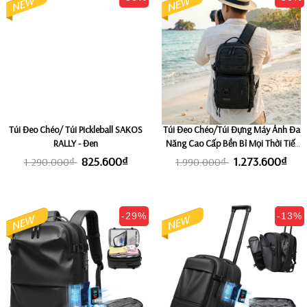
Túi Đeo Chéo/ Túi Pickleball SAKOS
Túi Đeo Chéo/Túi Đựng Máy Ảnh Đa
RALLY - Đen
Năng Cao Cấp Bền Bỉ Mọi Thời Tiết
SAKOS LUMINOX
825.600₫
1.273.600₫
1.290.000₫
1.990.000₫
-29%
-13%