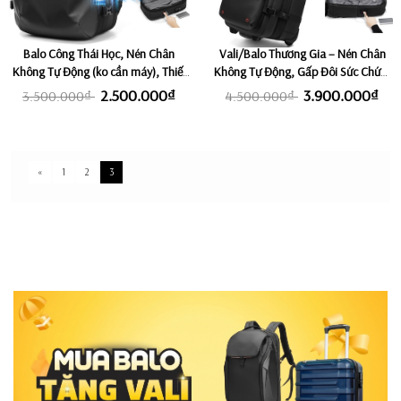
Balo Công Thái Học, Nén Chân
Vali/Balo Thương Gia – Nén Chân
Không Tự Động (ko cần máy), Thiết
Không Tự Động, Gấp Đôi Sức Chứa,
Kế Hiện Đại & Sang Trọng, Chống
Chuẩn Kích Thước Xách Tay ROKIN
2.500.000₫
3.900.000₫
3.500.000₫
4.500.000₫
Nước Tuyệt Đối, Sức Chứa 25L lên
AIRBAG PRIME
60L ROKIN AIRBAG PRO
«
1
2
3