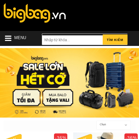
MENU
TÌM KIẾM
Chọn
-36%
-36%