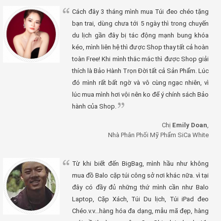
Cách đây 3 tháng mình mua Túi đeo chéo tặng
bạn trai, dùng chưa tới 5 ngày thì trong chuyến
du lịch gần đây bị tác động mạnh bung khóa
kéo, mình liên hệ thì được Shop thay tất cả hoàn
toàn Free! Khi mình thắc mắc thì được Shop giải
thích là Bảo Hành Trọn Đời tất cả Sản Phẩm. Lúc
đó mình rất bất ngờ và vô cùng ngạc nhiên, vì
lúc mua mình hơi vội nên ko để ý chính sách Bảo
hành của Shop.
Chị
Emily Doan
,
Nhà Phân Phối Mỹ Phẩm SiCa White
Từ khi biết đến BigBag, mình hầu như không
mua đồ Balo cặp túi công sở nơi khác nữa. vì tại
đây có đầy đủ những thứ mình cần như Balo
Laptop, Cặp Xách, Túi Du lịch, Túi iPad đeo
Chéo.v.v...hàng hóa đa dạng, mẫu mã đẹp, hàng